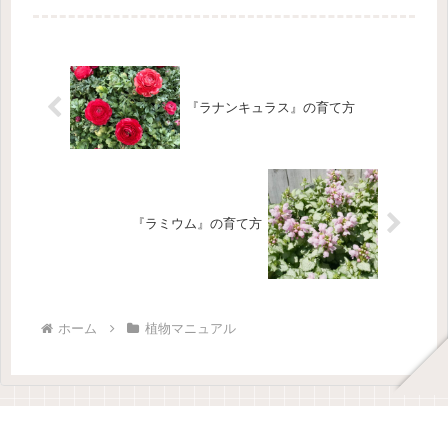
本情報学名: Primula × juliana科名: サ
クラソウ科分類: 多年草（日本では一
年草扱いが...
『ラナンキュラス』の育て方
『ラミウム』の育て方
ホーム
植物マニュアル