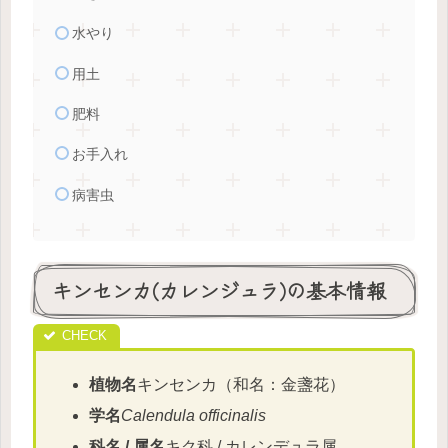
水やり
用土
肥料
お手入れ
病害虫
キンセンカ(カレンジュラ)の基本情報
植物名
キンセンカ（和名：金盞花）
学名
Calendula officinalis
科名 / 属名
キク科 / カレンデュラ属