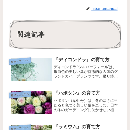
hibanamanual
関連記事
『ディコンドラ』の育て方
植物マニュアル
ディコンドラ 'シルバーフォール'は、
銀白色の美しい葉が特徴的な人気のグ
ランドカバープランツです。吊り鉢や
寄せ植えのアクセントとしても活躍し
ます。他のディコンドラ（緑葉種）と
比べて性質がやや異なるため、その点
『ハボタン』の育て方
植物マニュアル
を踏まえた栽培が成功のポイントと...
ハボタン（葉牡丹）は、冬の寒さに当
たると色づく美しい葉を楽しむ、日本
の冬のガーデニングに欠かせない植物
です。その名の通り「ボタン（牡
丹）」のような華やかさがあり、お正
月飾りや寄せ植えの主役として親しま
『ラミウム』の育て方
植物マニュアル
れています。ハボタンの基本情報学