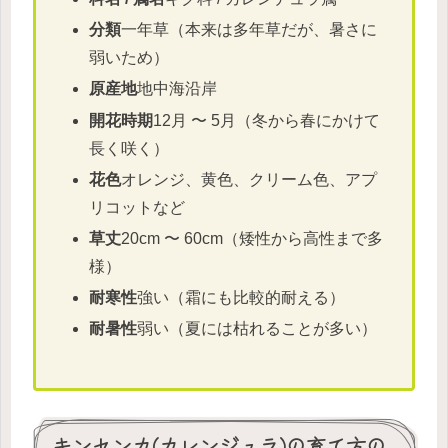
分類
一年草（本来は多年草だが、暑さに
弱いため）
原産地
地中海沿岸
開花時期
12月 〜 5月（冬から春にかけて
長く咲く）
花色
オレンジ、黄色、クリーム色、アプ
リコットなど
草丈
20cm 〜 60cm（矮性から高性まで多
様）
耐寒性
強い（霜にも比較的耐える）
耐暑性
弱い（夏には枯れることが多い）
キンセンカ(カレンジュラ)の育て方の