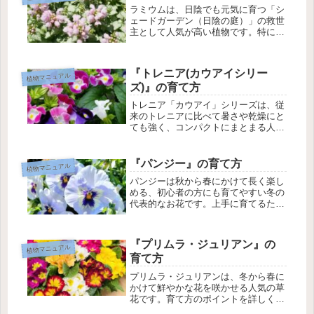
名： B...
ラミウムは、日陰でも元気に育つ「シ
ェードガーデン（日陰の庭）」の救世
主として人気が高い植物です。特に葉
が美しく、花が咲かない時期もカラー
リーフとしてお庭を彩ってくれます。
ラミウム(オドリコソウ)の基本情報植
『トレニア(カウアイシリー
植物マニュアル
物名：ラミウム（和名：踊子草（オ
ズ)』の育て方
ド...
トレニア「カウアイ」シリーズは、従
来のトレニアに比べて暑さや乾燥にと
ても強く、コンパクトにまとまる人気
の品種です。夏から秋にかけて次々と
花を咲かせてくれます。トレニアの基
本情報学名： Torenia fournieri
『パンジー』の育て方
植物マニュアル
'Kauai'科名/...
パンジーは秋から春にかけて長く楽し
める、初心者の方にも育てやすい冬の
代表的なお花です。上手に育てるため
のポイントを、準備からお手入れまで
詳しく解説します。パンジーの基本情
報学名： Viola ×wittrockiana科名・属
『プリムラ・ジュリアン』の
植物マニュアル
名： スミレ科...
育て方
プリムラ・ジュリアンは、冬から春に
かけて鮮やかな花を咲かせる人気の草
花です。育て方のポイントを詳しく解
説します。プリムラ・ジュリアンの基