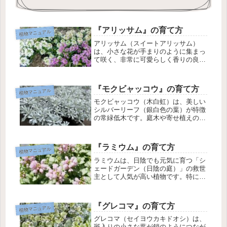
『アリッサム』の育て方
植物マニュアル
アリッサム（スイートアリッサム）
は、小さな花が手まりのように集まっ
て咲く、非常に可愛らしく香りの良い
植物です。寄せ植えの名脇役としても
人気です。アリッサムの基本情報学
名：Lobularia maritima科名 / 属名：ア
『モクビャッコウ』の育て方
植物マニュアル
ブラナ科 / ロ...
モクビャッコウ（木白虹）は、美しい
シルバーリーフ（銀白色の葉）が特徴
の常緑低木です。庭木や寄せ植えのア
クセントとして非常に人気がありま
す。モクビャッコウの基本情報和名：
モクビャッコウ（木百紅 / 木白虹 / 木
『ラミウム』の育て方
植物マニュアル
百香）学名：Crossoste...
ラミウムは、日陰でも元気に育つ「シ
ェードガーデン（日陰の庭）」の救世
主として人気が高い植物です。特に葉
が美しく、花が咲かない時期もカラー
リーフとしてお庭を彩ってくれます。
ラミウム(オドリコソウ)の基本情報植
『グレコマ』の育て方
植物マニュアル
物名：ラミウム（和名：踊子草（オ
ド...
グレコマ（セイヨウカキドオシ）は、
斑入りの小さな葉が鎖のようにつなが