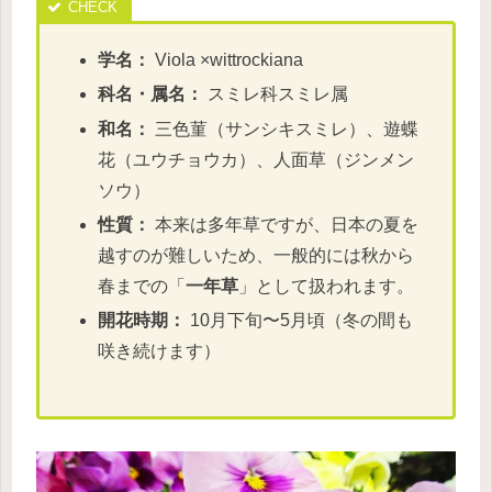
学名：
Viola ×wittrockiana
科名・属名：
スミレ科スミレ属
和名：
三色菫（サンシキスミレ）、遊蝶
花（ユウチョウカ）、人面草（ジンメン
ソウ）
性質：
本来は多年草ですが、日本の夏を
越すのが難しいため、一般的には秋から
春までの「
一年草
」として扱われます。
開花時期：
10月下旬〜5月頃（冬の間も
咲き続けます）