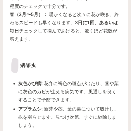
程度のチェックで十分です。
春（3月〜5月）：
暖かくなると次々に花が咲き、終
わるスピードも早くなります。
3日に1回、あるいは
毎日
チェックして摘んであげると、驚くほど花数が
増えます。
病害虫
灰色かび病
: 花弁に褐色の斑点が出たり、茎や葉
に灰色のカビが生える病気です。風通しを良く
することで予防できます。
アブラムシ
: 新芽や茎、葉の裏について吸汁し、
株を弱らせます。見つけ次第、すぐに駆除しま
しょう。