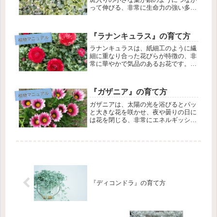
って伸びる、非常に生命力の強い多年
草です。寄せ植えの縁から垂らした
り、グランドカバーとして地面を覆っ
たりするのに重宝されます。グレコマ
『ラナンキュラス』の育て方
植物マニュアル
の基本情報植物名：グレコマ（和名：
西洋...
ラナンキュラスは、紙細工のように繊
細に重なり合った花びらが特徴の、非
常に華やかで気品のあるお花です。ラ
ナンキュラス(ハナキンポウゲ)の基本
情報学名Ranunculus asiaticus科名 /
属名キンポウゲ科 / ラナンキュラス属
『ガザニア』の育て方
植物マニュアル
分類球...
ガザニアは、太陽の光を浴びるとパッ
と大きな花を咲かせ、夜や曇りの日に
は花を閉じる、非常にエネルギッシュ
で面白い花です。「勲章菊（クンショ
ウギク）」という別名の通り、花の中
心が華やかなのが特徴です。ガザニア
の基本情報植物名：ガザニア（別名：
ク...
『ディコンドラ』の育て方